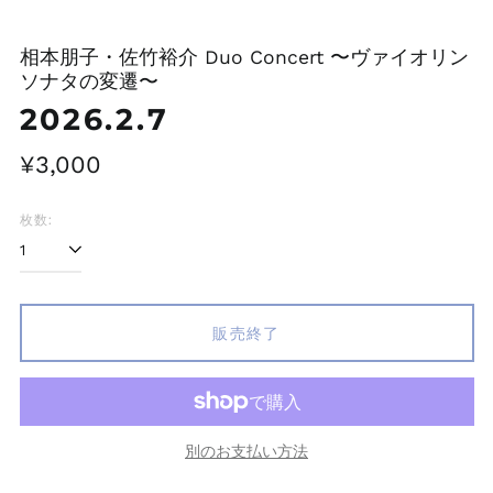
相本朋子・佐竹裕介 Duo Concert 〜ヴァイオリン
ソナタの変遷〜
2026.2.7
価
¥3,000
格
枚数:
販売終了
別のお支払い方法