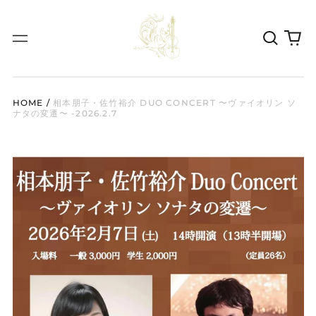
タ
メ
イ
ニ
ト
ュ
ル
ー
HOME
/
相本朋子・佐竹裕介 DUO CONCERT 〜ヴァイオリン ソ
ナタの変遷〜 -2026.2.7