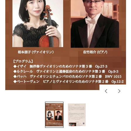
前
次
の
の
ス
ス
ラ
ラ
イ
イ
ド
ド